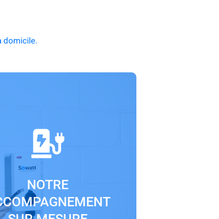
 domicile.
att analyse la configuration de votre
ment et vos besoins, vous conseillent
NOTRE
ur la meilleure solution de recharge.
CCOMPAGNEMENT